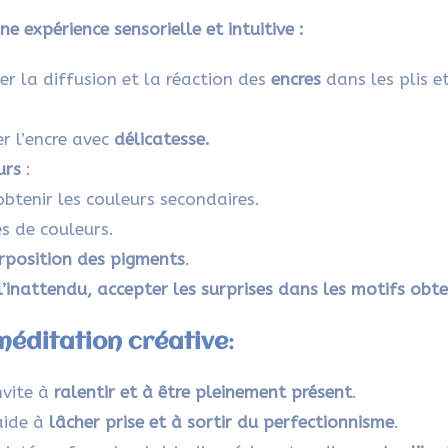
ne expérience sensorielle et intuitive :
er la diffusion et la réaction des
encres
dans les plis et
r l’encre avec
délicatesse
.
urs
:
btenir les couleurs secondaires.
es de couleurs.
rposition
des pigments
.
 l’inattendu, accepter les surprises dans les motifs obt
méditation créative
:
nvite à
ralentir et à être pleinement présent
.
 aide à
lâcher prise et à sortir du perfectionnisme
.