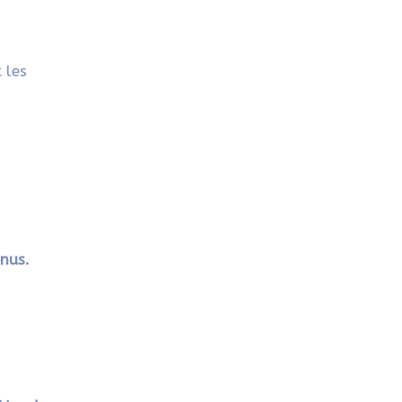
 les
enus.