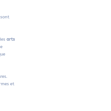
 sont
 des
arts
se
que
res.
rmes et