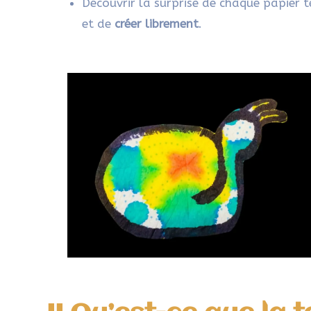
Découvrir la surprise de chaque papier te
et de
créer librement
.