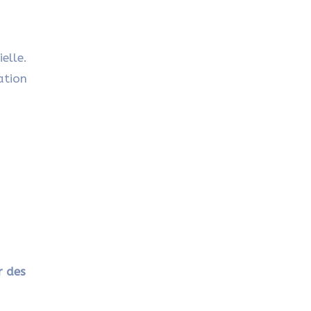
elle.
ation
r des