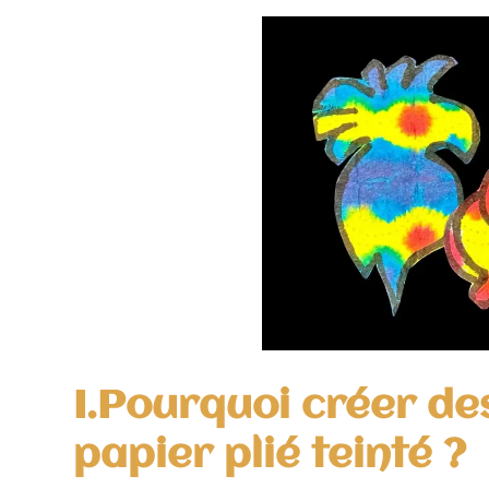
I.Pourquoi créer de
papier plié teinté ?