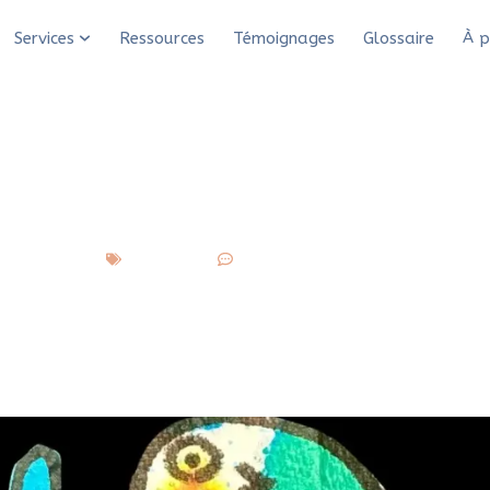
 avec la technique du papier plié teinté
Services
Ressources
Témoignages
Glossaire
À p
s : Activité de loisir
nique du papier plié t
S’autoriser
19 commentaires