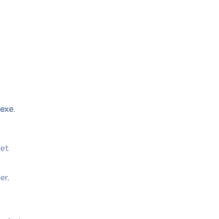
lexe
.
 et
er.