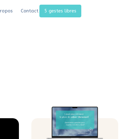
ropos
Contact
5 gestes libres
 simple avec la
einté