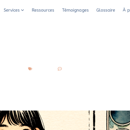
se (re)mettre à la peinture
Services
Ressources
Témoignages
Glossaire
À p
: méthode facile pour
peinture
S’autoriser
10 commentaires