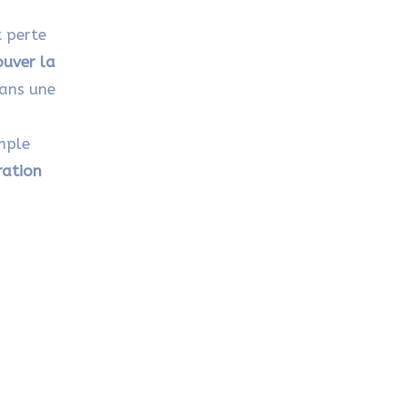
t perte
ouver la
dans une
imple
ration