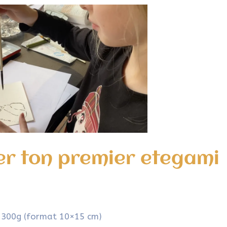
er ton premier etegami
e 300g (format 10×15 cm)