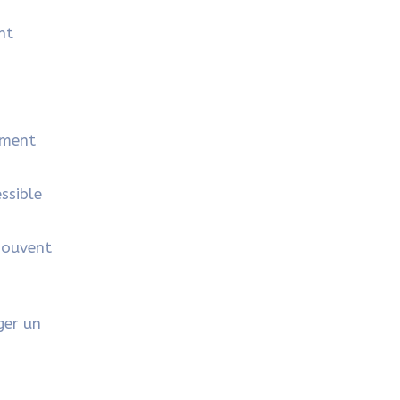
nt
ement
ssible
 souvent
ger un
.