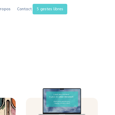
ropos
Contact
5 gestes libres
 se (re)mettre à la