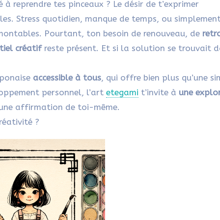
é à reprendre tes pinceaux ? Le désir de t’exprimer
les. Stress quotidien, manque de temps, ou simplemen
rmontables. Pourtant, ton besoin de renouveau, de
retr
iel créatif
reste présent. Et si la solution se trouvait 
aponaise
accessible à tous
, qui offre bien plus qu’une s
eloppement personnel, l’art
etegami
t’invite à
une explo
 une affirmation de toi-même.
réativité ?