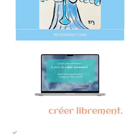
5 jours pour retrouver le
plaisir de
créer librement.
Une expérience sensible pour réveiller ton
élan créatif en quelques minutes par jour.
Oser créer sans te demander si c’est « bien »
Poser des gestes simples et accessibles sans
te juger
Laisser place à ton intuition et à l’imprévu
dans ta création
Reprendre confiance dans ta capacité
naturelle à créer
J'explore dès maintnant