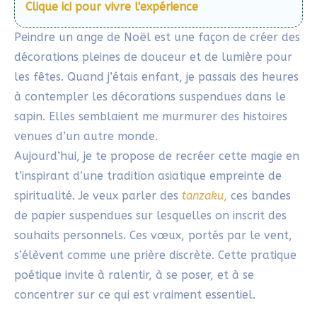
venues d’un autre monde.
Aujourd’hui, je te propose de recréer cette magie en
t’inspirant d’une tradition asiatique empreinte de
spiritualité. Je veux parler des
tanzaku
,
ces bandes
de papier suspendues sur lesquelles on inscrit des
souhaits personnels. Ces vœux, portés par le vent,
s’élèvent comme une prière discrète. Cette pratique
poétique invite à ralentir, à se poser, et à se
concentrer sur ce qui est vraiment essentiel.
En revisitant cette idée, j’ai imaginé une manière
unique d’allier l’élégance des anges à cette poésie
visuelle. Avant de commencer, si tu veux te
préparer, je t’invite à consulter cet article dédié à
l’
etegami
. Il explique le matériel et l’espace idéal
pour peindre ces cartes personnalisées.