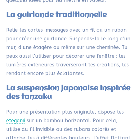
peux aussi l’utiliser pour décorer une fenêtre : les
lumières extérieures traverseront tes créations, les
rendant encore plus éclatantes.
La suspension japonaise inspirée
des tanzaku
Pour une présentation plus originale, dispose tes
etegami
sur un bambou horizontal. Pour cela,
utilise du fil invisible ou des rubans colorés et
attache-les à différentes hauteurs. L’effet flottant
rappellera les
tanzaku
japonais, tout en apportant
une touche élégante à ta décoration.
Les décorations individuelles
Accroche chaque carte d’ange séparément, que ce