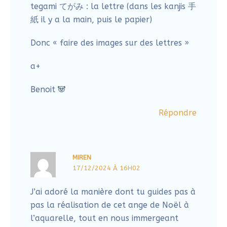
Benoit 🐼
Répondre
MIREN
17/12/2024 À 16H02
J’ai adoré la manière dont tu guides pas à
pas la réalisation de cet ange de Noël à
l’aquarelle, tout en nous immergeant
dans une tradition japonaise comme celle
des kokeshi. Cette fusion entre deux
cultures apporte une touche originale et
délicate à l’approche des fêtes. Tes
explications sont claires, les visuels
inspirants, et on sent ton envie de
partager un moment de douceur