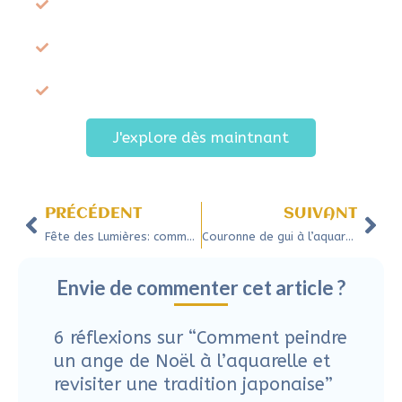
Précédent
Sui
PRÉCÉDENT
SUIVANT
Fête des Lumières: comment créer des cartes de vœux pour illuminer vos fenêtres
Couronne de gui à l’aquarelle : un puzzle artistique inspiré du Japon
Envie de commenter cet article ?
6 réflexions sur “Comment peindre
un ange de Noël à l’aquarelle et
revisiter une tradition japonaise”
LUTTRINGER
16/12/2024 À 5H43
Que du bonheur ! Donnez-vous les
formations en ligne ? Je vis près de