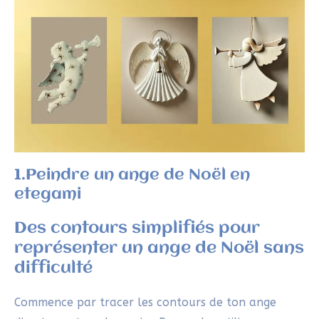
1.Peindre un ange de Noël en
etegami
Des contours simplifiés pour
représenter un ange de Noël sans
difficulté
Commence par tracer les contours de ton ange
directement sur le papier. Pour cela, utilise un
pinceau à encre de Chine. Ensuite, reste fidèle à la
pratique de l’
etegami
et adopte la posture droite
mais détendue. Tient ton pinceau sans tension, par
le haut du manche. Veille à ne pas poser ton coude
sur la table durant cette étape. Enfin, trace