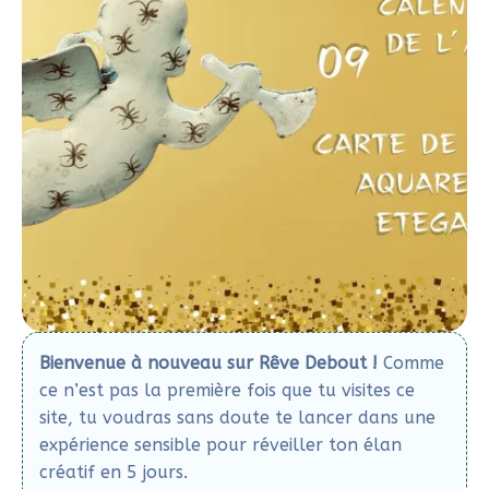
Bienvenue à nouveau sur Rêve Debout !
Comme
ce n’est pas la première fois que tu visites ce
site, tu voudras sans doute te lancer dans une
expérience sensible pour réveiller ton élan
créatif en 5 jours.
Clique ici pour vivre l'expérience
Peindre un ange de Noël est une façon de créer des
décorations pleines de douceur et de lumière pour
les fêtes. Quand j’étais enfant, je passais des heures
à contempler les décorations suspendues dans le
sapin. Elles semblaient me murmurer des histoires