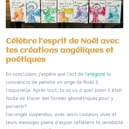
tes créations angéliques et
poétiques
En conclusion, j’espère que l’art de l’
etegami
te
convaincra de peindre un ange de Noël à
l’aquarelle. Après tout, tu as vu à quel point il était
facile de tracer des formes géométriques pour y
parvenir?
Ces anges suspendus, avec leurs couleurs vives et
leurs messages pleins d’espoir reflètent ta sensibilité
et de ta créativité. En les partageant, tu transmets
une part de toi-même et de l’esprit des fêtes à ceux
qui t’entourent.
En un mot, je serais ravie de découvrir comment tu
as interprété cette idée ! Rejoins notre
groupe
Facebook Rêve Debout
pour partager tes créations