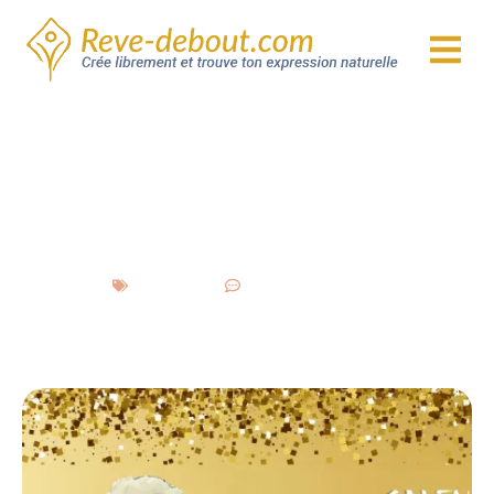
de Noël à l’aquarelle et
revisiter une tradition
japonaise
S’autoriser
6 commentaires