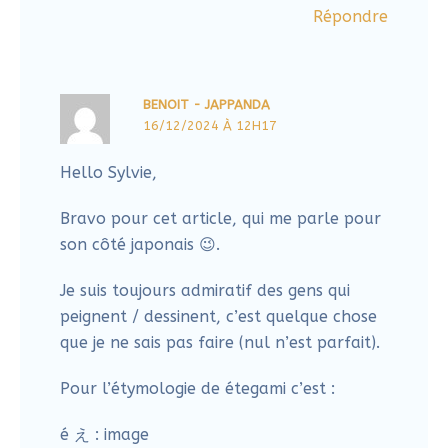
Hello Sylvie,
Bravo pour cet article, qui me parle pour
son côté japonais 😉.
Je suis toujours admiratif des gens qui
peignent / dessinent, c’est quelque chose
que je ne sais pas faire (nul n’est parfait).
Pour l’étymologie de étegami c’est :
é え : image
tegami てがみ : la lettre (dans les kanjis 手
紙 il y a la main, puis le papier)
Donc « faire des images sur des lettres »
a+