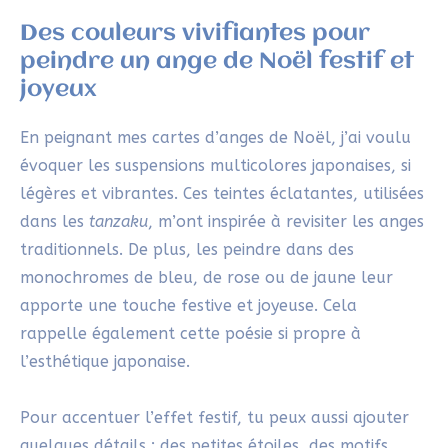
légères et vibrantes. Ces teintes éclatantes, utilisées
dans les
tanzaku
, m’ont inspirée à revisiter les anges
traditionnels. De plus, les peindre dans des
monochromes de bleu, de rose ou de jaune leur
apporte une touche festive et joyeuse. Cela
rappelle également cette poésie si propre à
l’esthétique japonaise.
Pour accentuer l’effet festif, tu peux aussi ajouter
quelques détails : des petites étoiles, des motifs
simples ou une touche dorée. Ces ajouts plairont
particulièrement aux enfants, qui aimeront non
seulement les observer, mais aussi participer à leur
création. Cette activité devient alors un moment de
partage créatif et joyeux à vivre ensemble.