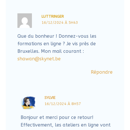
Bruxelles. Mon mail courant :
shawan@skynet.be
Répondre
SYLVIE
16/12/2024 À 8H57
Bonjour et merci pour ce retour!
Effectivement, les ateliers en ligne vont
commencer en janvier. Si vous avez
téléchargé mon bonus gratuit, vous
recevrez la newsletter qui vous
informera des propositions de dates.
Sinon, je garde votre adresse e-mail et
vous préviendrai dès que cela sera fixé.
À bientôt et Bonnes Fêtes!