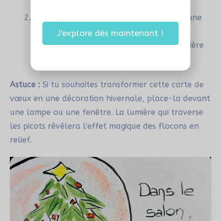
ta capacité naturelle à
naturel.
créer
Une fois terminé, place ta carte devant une
lumière pour vérifier l’effet : les flocons
J'explore dès maintenant !
ressortiront délicatement grâce à la lumière
qui passe à travers.
Astuce :
Si tu souhaites transformer cette carte de
vœux en une décoration hivernale, place-la devant
une lampe ou une fenêtre. La lumière qui traverse
les picots révélera l’effet magique des flocons en
relief.