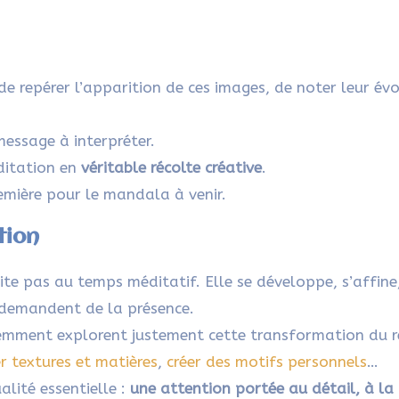
de repérer l’apparition de ces images, de noter leur év
message à interpréter.
ditation en
véritable récolte créative
.
mière pour le mandala à venir.
tion
ite pas au temps méditatif. Elle se développe, s’affine
i demandent de la présence.
écemment explorent justement cette transformation du r
r textures et matières
,
créer des motifs personnels
…
lité essentielle :
une attention portée au détail, à la