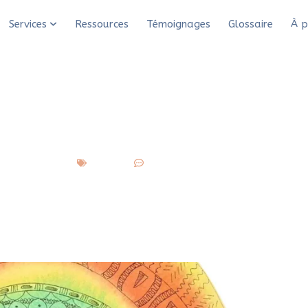
andala intérieur
Services
Ressources
Témoignages
Glossaire
À p
ention : comment réal
intérieur
S’ancrer
6 commentaires