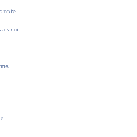
 compte
ssus qui
rme.
ne