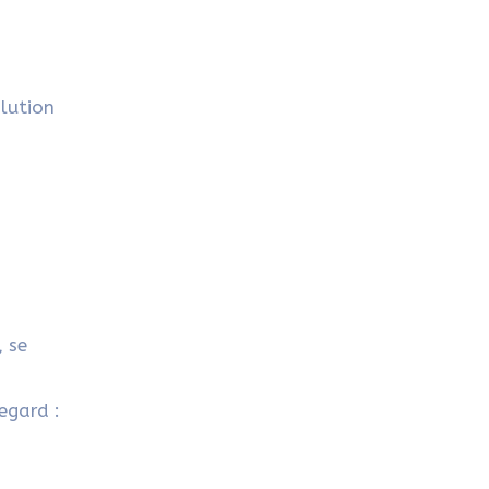
olution
, se
egard :