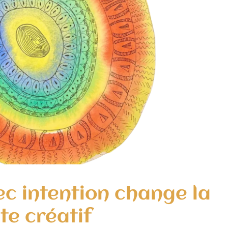
ec intention change la
te créatif