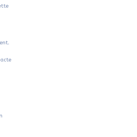
ette
ent.
’acte
un