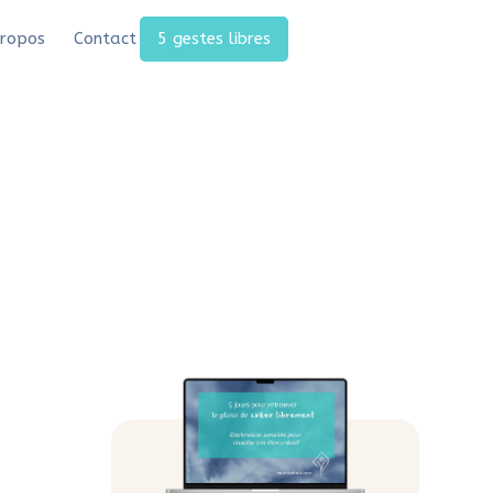
ropos
Contact
5 gestes libres
iser un mandala