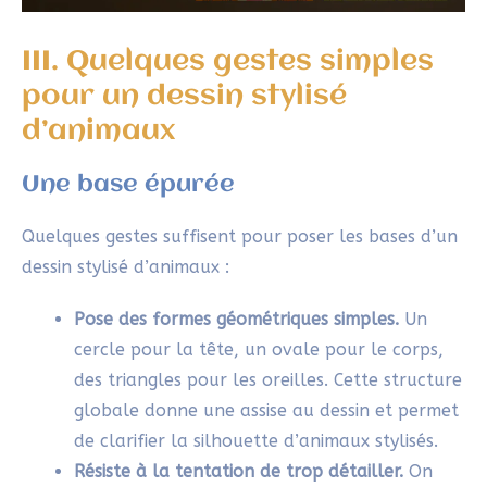
accessibles sans te juger
III. Quelques gestes simples
Laisser place à ton
intuition et à l’imprévu
pour un dessin stylisé
dans ta création
d’animaux
Reprendre confiance dans
ta capacité naturelle à
créer
Une base épurée
J'explore dès maintenant !
Quelques gestes suffisent pour poser les bases d’un
dessin stylisé d’animaux :
Pose des formes géométriques simples.
Un
cercle pour la tête, un ovale pour le corps,
des triangles pour les oreilles. Cette structure
globale donne une assise au dessin et permet
de clarifier la silhouette d’animaux stylisés.
Résiste à la tentation de trop détailler.
On