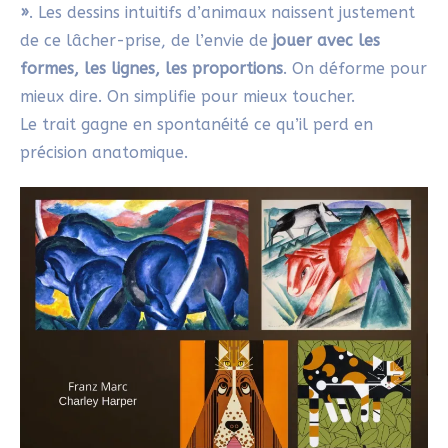
»
. Les dessins intuitifs d’animaux naissent justement
de ce lâcher-prise, de l’envie de
jouer avec les
formes, les lignes, les proportions
. On déforme pour
mieux dire. On simplifie pour mieux toucher.
Le trait gagne en spontanéité ce qu’il perd en
précision anatomique.
5 jours pour
retrouver le plaisir de
créer librement.
Une expérience sensible pour
réveiller ton élan créatif en
quelques minutes par jour.
Oser créer sans te
demander si c’est « bien »
Poser des gestes simples et