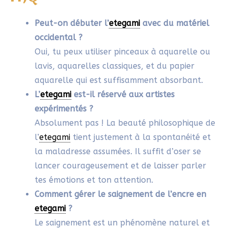
SYLVIE
23/09/2025 À 8H27
Merci pour ce retour, Asma.
Répondre
MAGDALENA
24/09/2025 À 15H31
Merci pour cet article clair et riche ! Le
glossaire détaillé est une ressource
précieuse pour les débutants qui
souhaitent comprendre le vocabulaire et
s’initier à cet art.