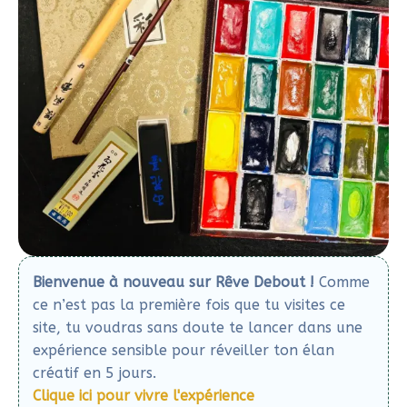
forme écrite soit par une image. Chaque carte est
ainsi personnalisée, laissant une empreinte
singulière et reconnaissable de l’artiste. Le sceau
peut être gravé dans de la pierre, du métal, de
l’ivoire, du bois etc. Pour débuter, tu peux graver
toi-même tes initiales (ou autre) sur une gomme à
graver. J’utilise encore de l’encre rouge pour tracer,
au pinceau, mes initiales stylisées sur mes cartes.
Matériel et outils pour l’etegami
(aquarelle japonaise)
Encre et aquarelle
Bâton à encre
: Encre solide traditionnelle,
composée de suie de résineux et de gélatine
animale. Le bâtonnet se dissout avec de l’eau sur la