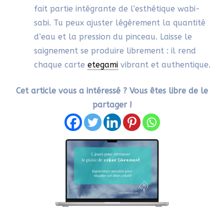
Répondre
SYLVIE
13/10/2025 À 9H35
Merci Magdalena. Ce glossaire aide
également à avoir des repères dans
d’autres arts japonais comme
l’aquarelle japonaise.
Répondre