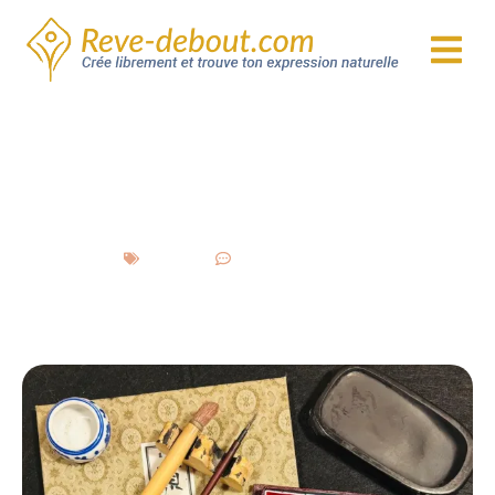
Réalisé à l’encre noire et à l’aquarelle, l’
etegami
reflète la saison, le quotidien observé, l’émotion du
moment. On envoie un
etegami
aux proches pour
des vœux, une pensée affectueuse ou des
encouragements.
Haïku
: Poème bref japonais, généralement en trois
vers. Il capture un détail de la nature ou un instant
fugitif avec une économie de mots. Il peut être écrit
pour accompagner le dessin d’un
etegami
. L’image
aquarellée et le poème japonais se répondent ainsi
pour créer une petite histoire sensible ou un instant
contemplatif.
Hanko
: Sceau personnel, il est la signature de
l’auteur. Le sceau doit te représenter soit sous