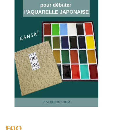
artistique que méditative et
philosophique.
Répondre
ASMA FERRAH
22/09/2025 À 16H27
Merci pour cet article super clair ! Ton
glossaire est vraiment utile quand on
débute, et ça me donne vraiment envie
d’essayer sans me mettre la pression. J’ai
appris plein de choses, merci pour le
partage 🙂
Répondre