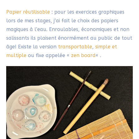
une lenteur moyenne
une extrême lenteur (10cm en 1′)
Ces gestes simples te permettent d’une part de te
familiariser progressivement avec le matériel ;
D’autre part, de ressentir l’état de flow et le
sentiment de liberté propre à l’
etegami
. L’objectif
n’est jamais la perfection technique, mais le plaisir
sincère de créer spontanément.
À toi de jouer !
Ce glossaire
etegami
peut t’aider à oser te lancer
dans cette pratique libératrice.
Avec ces notions essentielles de l’
etegami
, tu peux