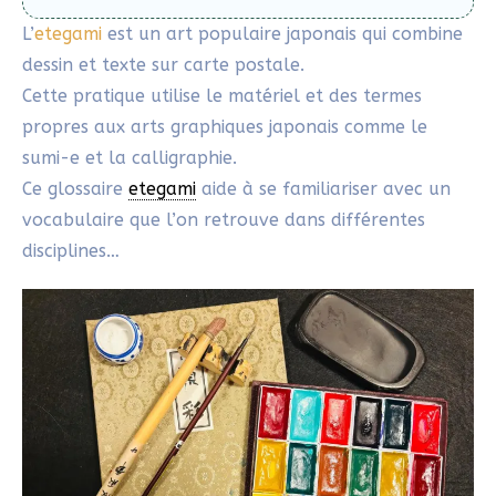
pierre à encre pour créer l’encre liquide. Cette
préparation rituelle fait partie intégrante de la
méditation créative en
etegami
.
Encre rouge vermillon
(Shuniku) : cette pâte de
cinabre est
utilisée pour encrer le hanko. Elle est
présentée dans un petit récipient en porcelaine.
Gansai
: Aquarelle japonaise traditionnelle aux
pigments intenses et naturels. Elle offre des
couleurs vives et translucides qui se marient
parfaitement au papier washi. Cette aquarelle est
plus épaisse que les aquarelles occidentales et les
couleurs sont également différentes et très
harmonieuses entre elles. Les godets sont larges ce
qui est particulièrement agréable pour récupérer