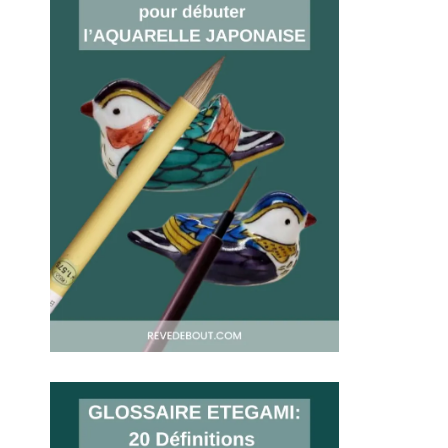
LE MINOR EDOUARD
22/09/2025 À 11H02
Merci pour ce glossaire hyper complet ! 🙏
J’avais déjà entendu parler de l’etegami,
mais je ne mesurais pas à quel point
chaque détail (papier, pinceau, posture)
compte dans la pratique. Ça donne
vraiment envie d’essayer.
Répondre
SYLVIE
23/09/2025 À 8H30
Merci Édouard. Cette technique apporte
énormément, autant dans la pratique