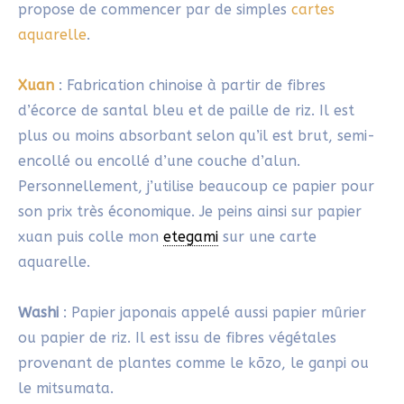
Maintiens la posture
etegami
: dos droit et pinceau
à la verticale, entre deux doigts, tenu à l’extrémité
du manche. Le coude est sans appui pour tracer le
contour à l’encre noire.
1/ Choisis différents supports :
un papier aquarelle 300 g/m²
un papier xuan/washi (cuit, mi-cuit et/ou cru)
2/ Essaie différents pinceaux :
un pinceau aquarelle occidental et/ou épais
un pinceau à lavis fin et/ou épais
un pinceau japonais (mensou fude)
3/ Joue avec la vitesse du tracé :