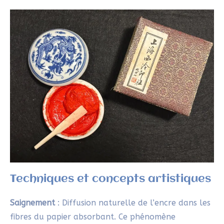
FAQ
Peut-on débuter l’
etegami
avec du matériel
occidental ?
Oui, tu peux utiliser pinceaux à aquarelle ou
lavis, aquarelles classiques, et du papier
aquarelle qui est suffisamment absorbant.
L’
etegami
est-il réservé aux artistes
expérimentés ?