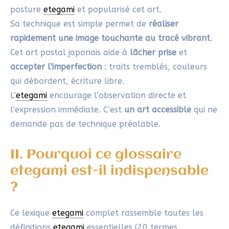
Pinceaux
Fude
: Pinceaux japonais souples traditionnels. On
distingue principalement le :
Fude pour aquarelle : pinceau plus large et
souple, parfait pour les lavis colorés et
dégradés subtils avec le gansai
Fude pour encre sumi : pinceau plus ferme et
pointu, idéal pour les contours précis et
l’écriture
Saishoku fude
ou
Kumadori fude
: Pinceau japonais
spécialement conçu pour l’aquarelle, avec une