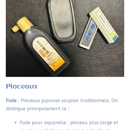
Pierre à encre
(Suzuri)
: Surface traditionnelle
utilisée pour le broyage et la contention de l’encre.
Sa surface lisse permet de râper finement le bâton
d’encre solide, tandis que sa partie creuse retient
l’eau et l’encre mélangée. La pierre à encre fait
partie des « 4 trésors du lettré » avec le pinceau,
l’encre et le papier – les outils fondamentaux de
tout art calligraphique et pictural en Asie.
Porte-pinceau
(Kutani-yaki)
: souvent en céramique
décorée, cet accessoire évite que les pinceaux ne
roulent durant la pratique. Il apporte aussi une
touche esthétique à l’espace de travail
etegami
.
Astuce pratique : si ton porte-pinceaux est en
céramique, il peut également servir de presse-
papier pour maintenir ton washi en place pendant