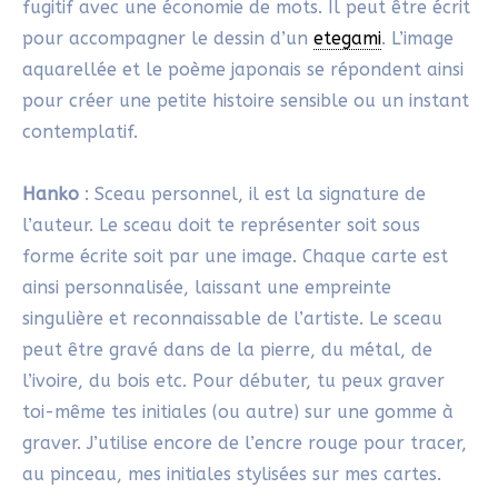
son prix très économique. Je peins ainsi sur papier
xuan puis colle mon
etegami
sur une carte
aquarelle.
Washi
: Papier japonais appelé aussi papier mûrier
ou papier de riz. Il est issu de fibres végétales
provenant de plantes comme le kōzo, le ganpi ou
le mitsumata.
Papier réutilisable
: pour les exercices graphiques
lors de mes stages, j’ai fait le choix des papiers
magiques à l’eau. Enroulables, économiques et non
salissants ils plaisent énormément au public de tout
âge! Existe la version
transportable
,
simple et
multiple
ou fixe appelée «
zen board
« .