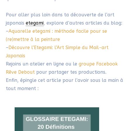
Bien pratique ce glossaire, surtout pour
les termes japonais pas toujours faciles à
retenir. Merci Sylvie !
Répondre
SYLVIE
23/09/2025 À 8H30
Merci Laura. Ce sera, en effet, un article
à consulter lorsque un vocable ne nous
revient pas!!!
Répondre