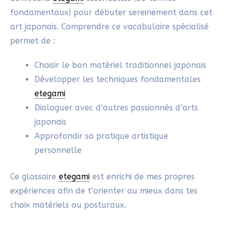
capacité de rétention d’eau exceptionnelle.
Personnellement, j’utilise ce type de pinceau pour
mes
etegami
. La souplesse des poils permet de
laisser l’aquarelle se diffuser sans laisser de traces.
Mensou fude
: Pinceau japonais fin à pointe précise.
J’utilise le mensou fude pour tracer les contours à
l’encre et écrire le message.
Ce
set de pinceaux
est aussi conseillé aux débutants
par les maîtres de sumi-e et calligraphie. Il peut
parfaitement s’adapter à l’usage de l’
etegami
.
Conseil: pour une meilleure longévité de tes
pinceaux asiatiques, utilise de l’eau la moins calcaire
possible.