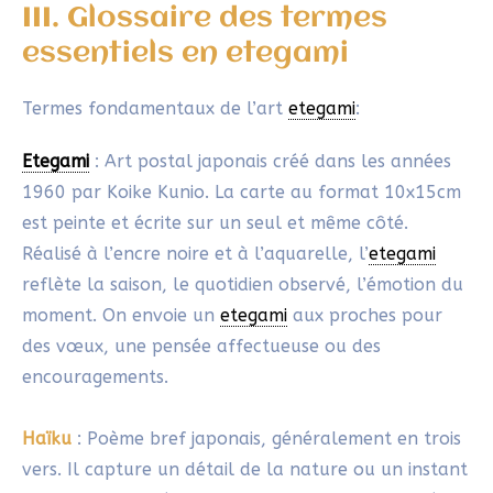
Papier
Gasen-shi
: Papier japonais spécialement absorbant.
Il est adapté à l’
etegami
car il permet aux encres de
se fondre naturellement. La capacité d’absorption
du papier indique le niveau de difficulté à peindre
un
etegami
. Plus un papier absorbe, plus l’encre se
diffuse, rendant la pratique d’autant plus délicate.
Il est difficile de trouver ces cartes en France: je
propose de commencer par de simples
cartes
aquarelle
.
Xuan
: Fabrication chinoise à partir de fibres
d’écorce de santal bleu et de paille de riz. Il est
plus ou moins absorbant selon qu’il est brut, semi-
encollé ou encollé d’une couche d’alun.
Personnellement, j’utilise beaucoup ce papier pour