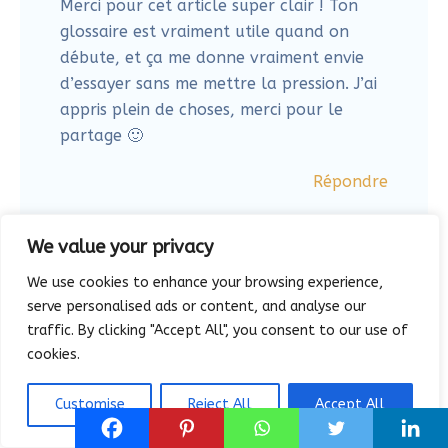
5 jours pour retrouver le plaisir de
créer librement
Une expérience sensible pour réveiller ton élan
créatif
J'explore dès maintenant
We value your privacy
Copyright 2026 | reve-debout.com
We use cookies to enhance your browsing experience,
Mentions légales
Condition générales de vente
serve personalised ads or content, and analyse our
Politique de confidentialité
traffic. By clicking "Accept All", you consent to our use of
cookies.
F
I
P
a
n
i
c
s
n
Customise
Reject All
Accept All
e
t
t
b
a
e