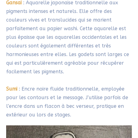
indispensable pour emporter son matériel lors des
promenades en plein air sans abîmer les poils des
pinceaux.
Palette
: Support indispensable pour mélanger les
couleurs gansai. Privilégier une palette en
céramique : elle facilite l’étalement et le mélange
des couleurs. L’économie de couleurs étant une
philosophie de cet art, une petite palette
traditionnelle suffit amplement. Personnellement
j’ai détournée des assiettes à escargots : elles ont,
en plus, des rebords hyper pratiques pour y poser
les pinceaux ! La palette de voyage proposée est
particulièrement pratique car munie d’un couvercle
multi-usages!