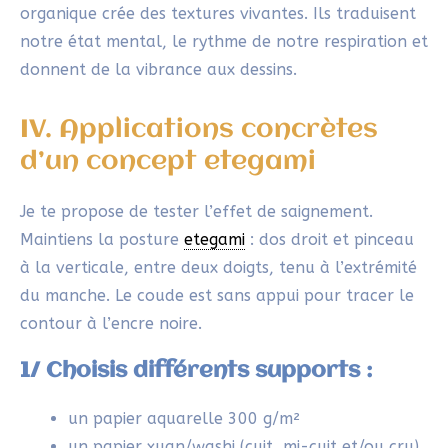
Absolument pas ! La beauté philosophique de
l’
etegami
tient justement à la spontanéité et
la maladresse assumées. Il suffit d’oser se
lancer courageusement et de laisser parler
tes émotions et ton attention.
Comment gérer le saignement de l’encre en
etegami
?
Le saignement est un phénomène naturel et
fait partie intégrante de l’esthétique wabi-
sabi. Tu peux ajuster légèrement la quantité
d’eau et la pression du pinceau. Laisse le
saignement se produire librement : il rend
chaque carte
etegami
vibrant et authentique.
Cet article vous a intéressé ? Vous êtes libre de le
partager !