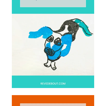
pas du tout l’art hirameki ! Je trouve cet
art tellement créatif…un bon moment
pour imaginer et créer ! J’ai hâte de tester
! J’adore ! J’adore et J’adore !!!!!!!! 😃😃😃
Répondre
SYLVIE
28/04/2025 À 22H01
Merci beaucoup pour ton enthousiasme
communicatif !
Je suis ravie que le hirameki t’ait autant
plu : amuse-toi à laisser ton imagination
vagabonder et n’hésite pas à rejoindre
le groupe FB pour partager tes
créations!