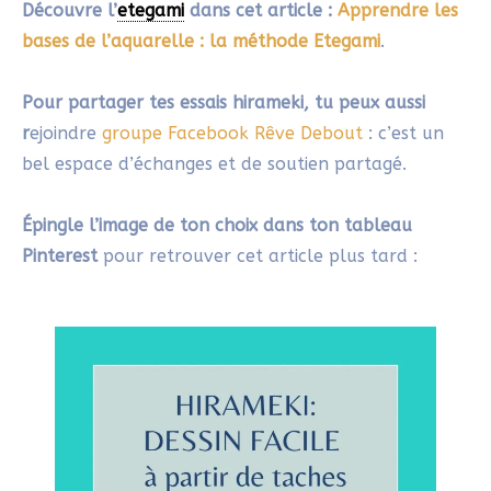
28/04/2025 À 22H00
Merci beaucoup pour ton retour !
Le plaisir de créer librement, sans
chercher la perfection, est précieux : il
nous offre un espace à soi, loin des
exigences du quotidien, et nous invite à
goûter à une philosophie de vie plus
lente et plus apaisée.
Répondre
GLOBETHERAPIE
28/04/2025 À 12H12
Merci Sylvie pour cet article original ! 😮
Très belle découverte, je ne connaissais