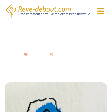
Ce n’est pas grave si rien ne vient tout de suite.
Parfois, il suffit de poser la feuille… et d’y revenir
plus tard.
Et soudain, sans prévenir :
la forme se révèle.
IV.
Quelques pistes pour
débuter le Hirameki en
conscience
Si tu n’as pas les encres nécessaires pour créer tes
propres taches, pas de souci.
Pour t’aider à démarrer, j’ai préparé un
PDF à
imprimer
avec des exemples d
e taches
.
À toi de jouer avec ce que tu perçois !
Tu peux aussi t’amuser à créer des séries : une