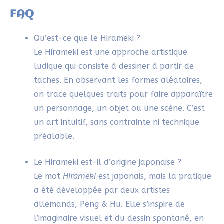
Répondre
SYLVIE
28/04/2025 À 22H07
Merci beaucoup pour ton message si
profond.
Mon souhait est vraiment d’ouvrir un
espace où chacun puisse oser créer
librement, sans aucun diktat, pour
retrouver confiance, inventivité et
émerveillement.
Répondre