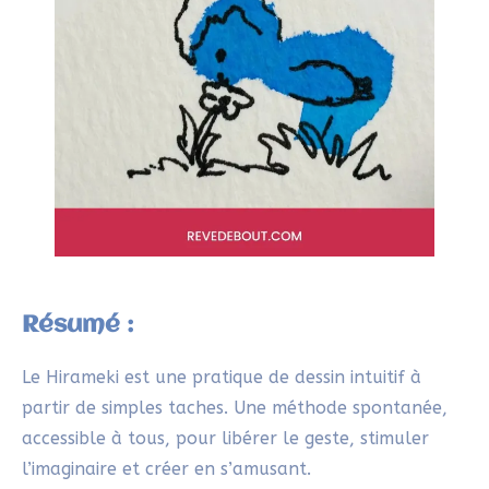
ELISE
28/04/2025 À 15H10
Merci pour cet article inspirant! J’ai
trouvé magnifique la manière dont tu
montres que l’Hirameki ne sert pas
seulement à « dessiner », mais surtout à
libérer l’imagination, sans pression ni
objectif de résultat. En tant que maman
d’une fille atypique, je mesure à quel
point cette liberté de création est
précieuse : c’est un vrai terrain de jeu
pour réveiller l’inventivité, renforcer la
confiance, et s’émerveiller à nouveau du
hasard.