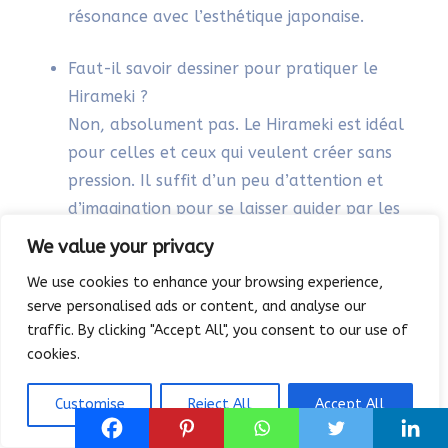
DIANE REVILLARD
28/04/2025 À 21H22
Merci Sylvie pour cette découverte et cet
excellent article. Certains professionnels
du recrutement présentent au candidat
des tâches et lui demandent ce qu’il voit,
une autre facette des tâches.
Chacun a sa vision.
We value your privacy
Répondre
We use cookies to enhance your browsing experience,
serve personalised ads or content, and analyse our
traffic. By clicking "Accept All", you consent to our use of
SYLVIE
cookies.
28/04/2025 À 22H13
Customise
Reject All
Accept All
Merci beaucoup pour ton message et ta
réflexion très juste !