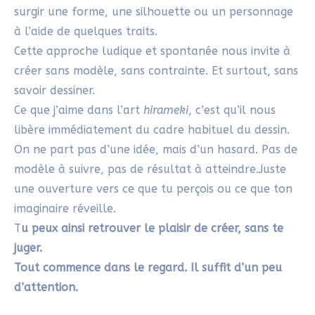
pourrais aussi apprécier l’
etegami
.
C’est une pratique artistique japonaise qui, tout
comme le Hirameki, valorise l’imperfection et
l’expression personnelle.
Découvre l’
etegami
dans cet article :
Apprendre les
bases de l’aquarelle : la méthode Etegami
.
Pour partager tes essais hirameki, tu peux aussi
r
ejoindre
groupe Facebook Rêve Debout
: c’est un
bel espace d’échanges et de soutien partagé.
Épingle l’image de ton choix dans ton tableau
Pinterest
pour retrouver cet article plus tard :