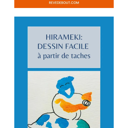
SYLVIE
28/04/2025 À 22H02
Merci beaucoup pour ton commentaire !
Je suis heureuse que cette découverte
t’inspire, d’autant que le hirameki est
parfait pour créer librement avec les
enfants.
Répondre
NATHALIE
28/04/2025 À 14H41
Merci pour cette belle découverte ! Je