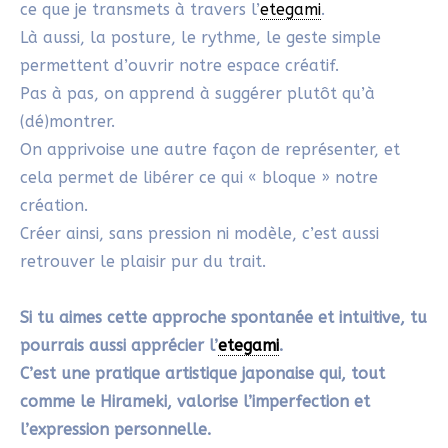
STEPHANIE
28/04/2025 À 10H17
Merci pour cet article tout en douceur.
Cela fait tellement de bien de lire une
approche qui valorise le plaisir de créer
sans pression ni technique parfaite.
Le Hirameki donne vraiment envie de
retrouver ce regard d’enfant, curieux et
libre. C’est rafraîchissant et inspirant à la
fois !
Répondre
SYLVIE