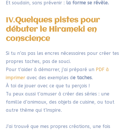
KETTY
28/04/2025 À 10H01
Je trouve l’idée amusante et je ne vais
plus regarder les tâches de la même
manière.
Maintenant, je vais imaginer des images,
une histoire même dans les tâches du
quotidien !
C’est un peu comme chercher des formes
familières dans les nuages qui passent.
Répondre
SYLVIE
28/04/2025 À 21H55