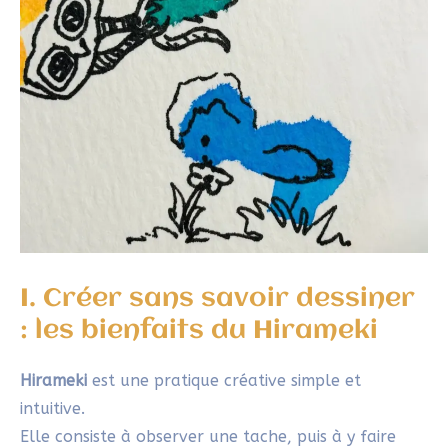
débordée.
C’est l’attention portée au geste qui donne sens à ce
qui apparaît.
Ce regard libre, sans attente, rejoint profondément
ce que je transmets à travers l’
etegami
.
Là aussi, la posture, le rythme, le geste simple
permettent d’ouvrir notre espace créatif.
Pas à pas, on apprend à suggérer plutôt qu’à
(dé)montrer.
On apprivoise une autre façon de représenter, et
cela permet de libérer ce qui « bloque » notre
création.
Créer ainsi, sans pression ni modèle, c’est aussi
retrouver le plaisir pur du trait.
Si tu aimes cette approche spontanée et intuitive, tu