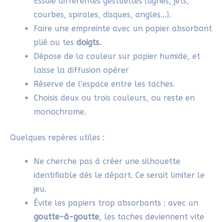
ce concept de créer à partir des accidents
que sont les tâches. Merci pour cette
introduction au Hirameki, et pour tes
créations qui donnent vraiment envie !!@
Répondre
SYLVIE
28/04/2025 À 9H12
Merci Eva pour ce retour! Avec des
feutres, tu as aussi le jeu du squiggle qui
peut être amusant et libérateur! J’en
ferai probablement un article un de ces
jours!
Répondre