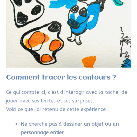
SYLVIE
28/04/2025 À 21H52
Merci pour ton retour!
Par sa simplicité, le hirameki apporte, en
effet, beaucoup de satisfaction et de
liberté!
Répondre
ANTOINE M
28/04/2025 À 10H01
J’aime trop le concept, cela invite à être
créatif tout en ayant une condition de
départ -> La tâche. J’y penserai de faire