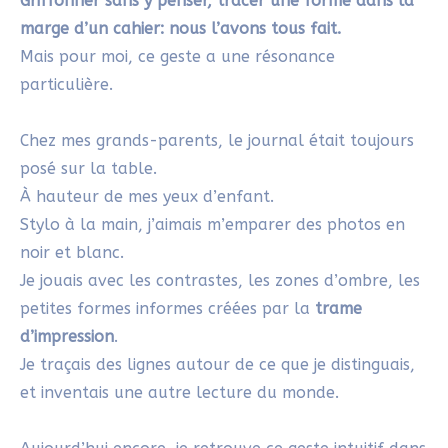
Le mot
Hirameki
est japonais, mais la pratique
a été développée par deux artistes
allemands, Peng & Hu. Elle s’inspire de
l’imaginaire visuel et du dessin spontané, en
résonance avec l’esthétique japonaise.
Faut-il savoir dessiner pour pratiquer le
Hirameki ?
Non, absolument pas. Le Hirameki est idéal
pour celles et ceux qui veulent créer sans
pression. Il suffit d’un peu d’attention et
d’imagination pour se laisser guider par les
formes.
Quel matériel utiliser pour commencer le
Hirameki ?
Un papier, un peu d’encre ou d’aquarelle