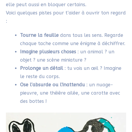
Effectivement, Laura, ce nom n’est pas
vraiment connu même si cet art de la
tâche est communément répandue !
Répondre
CREACTIVEPANOUIES
28/04/2025 À 9H15
Wahooo j aime beaucoup ce style de
dessin qui laisse bcp de place à l intuition
sans chercher à faire quelque chose de
joli!
Répondre