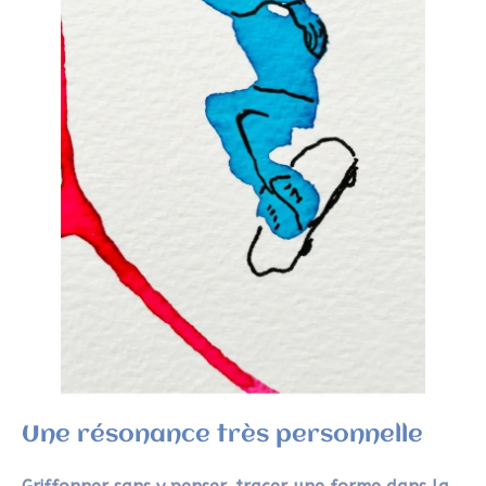
Le Hirameki est une pratique de dessin intuitif à
partir de simples taches. Une méthode spontanée,
accessible à tous, pour libérer le geste, stimuler
l’imaginaire et créer en s’amusant.
FAQ
Qu’est-ce que le Hirameki ?
Le Hirameki est une approche artistique
ludique qui consiste à dessiner à partir de
taches. En observant les formes aléatoires,
on trace quelques traits pour faire apparaître
un personnage, un objet ou une scène. C’est
un art intuitif, sans contrainte ni technique
préalable.
Le Hirameki est-il d’origine japonaise ?