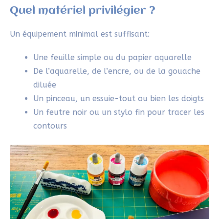
5 jours pour retrouver le
plaisir de
créer librement.
Une expérience sensible pour réveiller ton
élan créatif en quelques minutes par jour.
Oser créer sans te demander si c’est « bien »
Poser des gestes simples et accessibles sans
te juger
Laisser place à ton intuition et à l’imprévu
dans ta création
Reprendre confiance dans ta capacité
naturelle à créer
J'explore dès maintnant