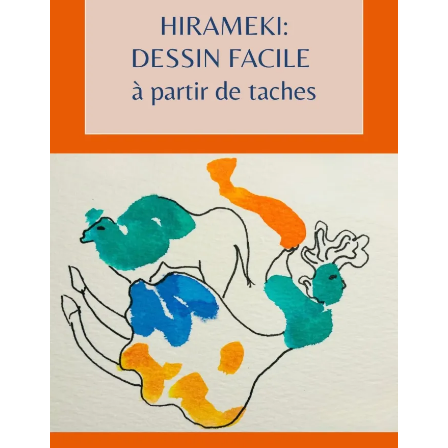
Répondre
ASMA
28/04/2025 À 13H17
Merci cette découverte ! J’apprends
beaucoup de choses avec vos articles.
Encore une fois j’ignorais totalement
cette pratique en peinture. C’est vraiment
très intéressant, c’est une très bonne idée
de transformer de simples taches, en
dessins. Merci pour cette idée de peinture
à faire avec des enfants !
Répondre