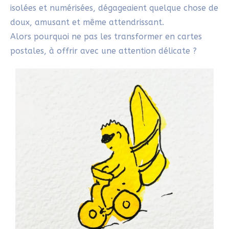
Merci beaucoup pour ton retour, Ketty !
C’est exactement cet esprit
d’émerveillement que le hirameki éveille
: voir des histoires et des formes
partout, même dans l’ordinaire.
Répondre
BENI D'ÉVEIL DES HYPERSENSIBLES
28/04/2025 À 10H10
Merci pour ton article très inspirant !
Créer à partir de taches avec un geste
intuitif, voilà une très bonne idée. Je ne
connaissais pas l’hirameki. Je vais mettre