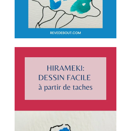
trouve que le Hirameki a quelque chose
de magique, et je vais tenter cette activité
avec ma fille de 5 ans, qui, je pense, va
beaucoup aimer se prêter au jeu 🎨✨ .
Répondre
SYLVIE
28/04/2025 À 22H04
Le hirameki a en effet quelque chose de
magique et ludique : je suis sûre que ta
fille prendra beaucoup de plaisir à
explorer ces formes informes !
Répondre