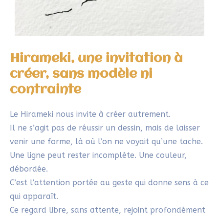
en pratique cette approche très
intéressante grâce à tes précieux conseils.
🙂
Répondre
SYLVIE
28/04/2025 À 21H56
Merci beaucoup pour ton commentaire!
Je suis ravie que tu aies envie d’explorer
le hirameki : c’est une façon libératrice
de se laisser guider par son intuition!
Répondre