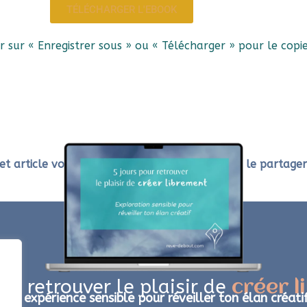
TÉLÉCHARGER L'EBOOK
uer sur « Enregistrer sous » ou « Télécharger » pour le copi
et article vous a intéressé ? Vous êtes libre de le partager
our retrouver le plaisir de
créer 
Une expérience sensible pour réveiller ton élan créati