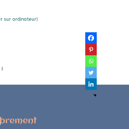
er sur ordinateur)
 !
librement
f