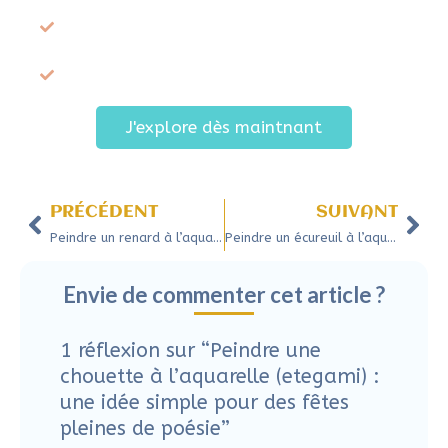
te juger
Laisser place à ton intuition et à l’imprévu
dans ta création
Reprendre confiance dans ta capacité
naturelle à créer
J'explore dès maintnant
Précédent
Sui
PRÉCÉDENT
SUIVANT
Peindre un renard à l’aquarelle pour illuminer votre calendrier de l’Avent
Peindre un écureuil à l’aquarelle : l’etegami, la carte-message pour célébrer l’hiver
Envie de commenter cet article ?
1 réflexion sur “Peindre une
chouette à l’aquarelle (etegami) :
une idée simple pour des fêtes
pleines de poésie”