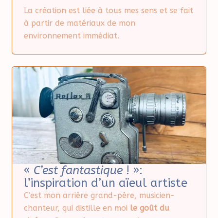
La création est liée à tous mes sens et se fait
à partir de matériaux de mon
environnement immédiat.
«
C’est fantastique
! »:
l’inspiration d’un aïeul artiste
C’est mon arrière grand-père, musicien-
chanteur, qui distille en moi
le goût du