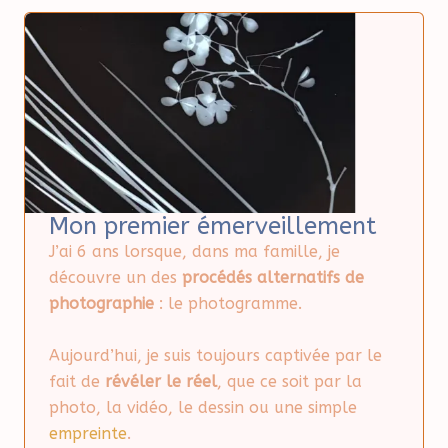
Mon premier émerveillement
J’ai 6 ans lorsque, dans ma famille, je
découvre un des
procédés alternatifs de
photographie
: le photogramme.
Aujourd’hui, je suis toujours captivée par le
fait de
révéler le réel
, que ce soit par la
photo, la vidéo, le dessin ou une simple
empreinte
.