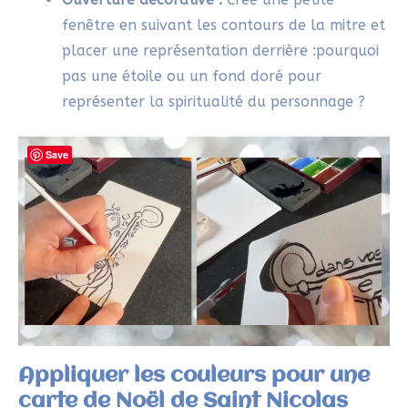
friandises et petits cadeaux autour de lui.
Astuces :
Tiens le pinceau à l’occidentale et tapote
simplement pour déposer la couleur sur la
carte
Laisse des espaces blancs pour donner de la
lumière et éviter de surcharger la carte.
Ne t’inquiète pas des petites imperfections :
elles font partie du charme de l’
etegami
.
Une fois l’aquarelle bien sèche, on découpe la
carte. Voici quelques idées simples pour surprendre
avec une simple carte de Noël d’un Saint-Nicolas :