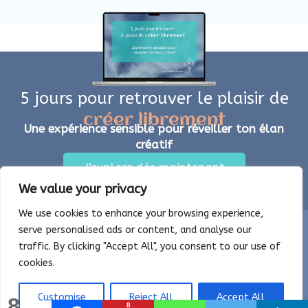
p
créer librement.
Une expérience sensible pour
réveiller ton élan créatif en
quelques minutes par jour.
Oser créer sans te
demander si c’est « bien »
Poser des gestes simples et
accessibles sans te juger
Laisser place à ton
We value your privacy
intuition et à l’imprévu
dans ta création
We use cookies to enhance your browsing experience,
serve personalised ads or content, and analyse our
Reprendre confiance dans
ta capacité naturelle à
traffic. By clicking "Accept All", you consent to our use of
créer
cookies.
J'explore dès maintenant !
Customise
Reject All
Accept All
8
8