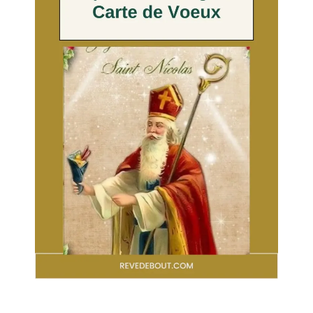
Dans "S’autoriser"
décoratives
Dans "S’autoriser"
Peindre un ours en
peluche: aquarelle facile
pour Noël
Dans "S’autoriser"
5 jours pour retrouver le