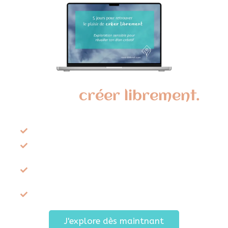
2 réflexions sur “Carte de Noël: un
Saint-Nicolas à l’aquarelle et
papier découpé”
ORIGAMI MAMA
09/12/2024 À 12H05
Super idée !
Je vais proposer à mes filles de faire un
petit atelier pratique 😉
Répondre
SYLVIE
09/12/2024 À 17H25