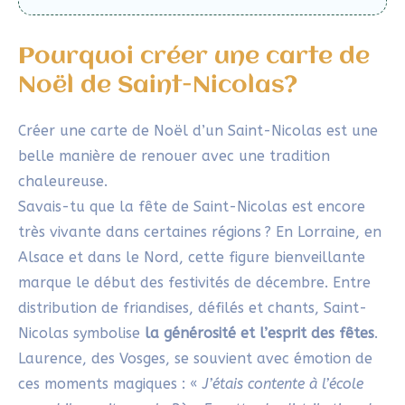
transmettre cet héritage tout en y ajoutant ta
touche personnelle et créative.
Dans cet article, je te propose de revisiter cette
image à travers l’art de l’
etegami
. Cette technique
d’aquarelle japonaise permet de créer une carte-
message simple et touchante. Et pour apporter une
originalité à mon
Calendrier de l’Avent Créatif
, je te
propose une petite variation : découper une partie
de la carte pour lui donner un effet unique !