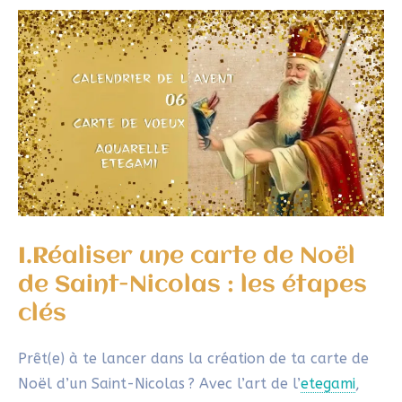
1.Peindre et découper une carte de
Saint-Nicolas à l’aquarelle : le
matériel nécessaire
Pour créer la carte de Noël d’un Saint-Nicolas, il te
faut peu de matériel :
Papier épais
: Choisis un papier adapté à
l’aquarelle, au format carte postale.
Aquarelles et encre de Chine
: Prends une
palette simple avec du rouge, de l’ocre jaune,
une troisième couleur et du noir
Cutter ou ciseaux de précision
: Pour réaliser
la découpe.
2 Pinceaux
: Des pinceaux à aquarelle ou lavis
conviendront parfaitement