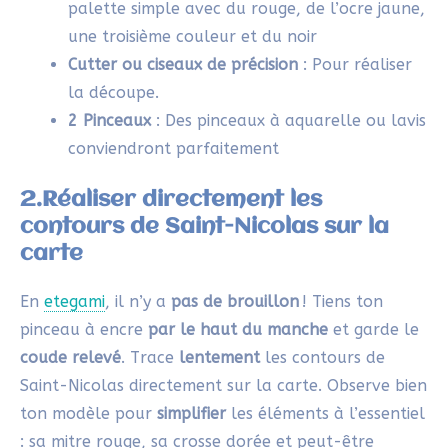
sur un papier brouillon
pour apprivoiser ton
pinceau.
Reste vigilant(e) quant à
la posture
: dos
droit, bras en l’air, pinceau à la verticale.
Ne repasse jamais sur une ligne tracé
e, même
si elle te semble maladroite : l’
etegami
conserve visible notre maladresse ; C’est cette
vulnérabilité qui rend ces cartes si
touchantes !
Laisse de l’espace pour ton message, une
phrase courte suffit pour accompagner
l’image.