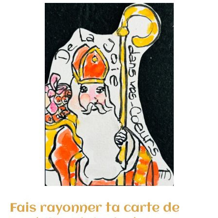
petite maladresse fait partie du charme et de
l’authenticité de ces cartes, c’est ce qui les rend si
spéciales.
Amuse-toi à réaliser d’autres
etegami
sur le thème
de Noël ou des merveilles de l’hiver. Si tu cherches
de nouvelles idées, explore les propositions de mon
Calendrier de l’Avent Créatif. Et surtout, partage tes
créations sur le
groupe FB Rêve Debout
pour
inspirer et échanger avec d’autres passionnés !
Sauvegarde l’article sur Pinterest pour le retrouver
: