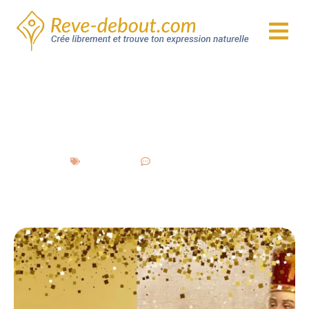
Bienvenue à nouveau sur Rêve Debout !
Comme
ce n’est pas la première fois que tu visites ce
site, tu voudras sans doute te lancer dans une
expérience sensible pour réveiller ton élan
créatif en 5 jours.
Clique ici pour vivre l'expérience
Pourquoi créer une carte de
Noël de Saint-Nicolas?
Créer une carte de Noël d’un Saint-Nicolas est une