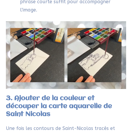
Créer un effet unique grâce à la
découpe
Silhouette partielle :
Découpe légèrement
autour de Saint-Nicolas pour qu’il semble se
détacher du papier.
Détails en relief :
Découpe un élément
spécifique comme la crosse ou un jouet pour
le surélever légèrement avec de la mousse
autocollante.
Ouverture décorative :
Crée une petite
fenêtre en suivant les contours de la mitre et
placer une représentation derrière :pourquoi
pas une étoile ou un fond doré pour
représenter la spiritualité du personnage ?