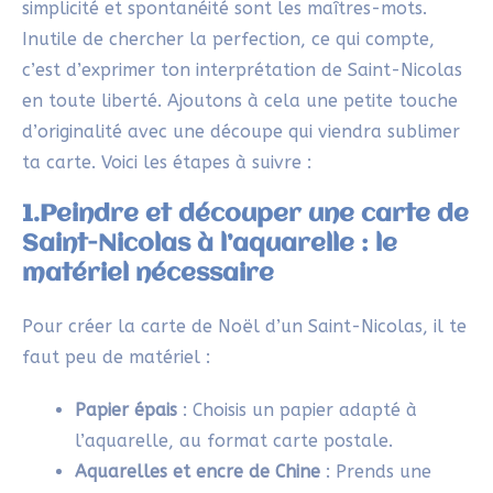
2.Réaliser directement les
contours de Saint-Nicolas sur la
carte
En
etegami
, il n’y a
pas de brouillon
! Tiens ton
pinceau à encre
par le haut du manche
et garde le
coude relevé
. Trace
lentement
les contours de
Saint-Nicolas directement sur la carte. Observe bien
ton modèle pour
simplifier
les éléments à l’essentiel
: sa mitre rouge, sa crosse dorée et peut-être
quelques cadeaux ou jouets.
Joue avec l’épaisseur
des traits
en appuyant plus ou moins sur le pinceau.
Astuces :
Si tu débutes, fais
quelques essais de lignes