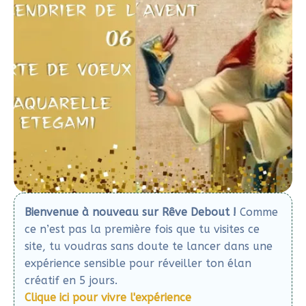
belle manière de renouer avec une tradition
chaleureuse.
Savais-tu que la fête de Saint-Nicolas est encore
très vivante dans certaines régions ? En Lorraine, en
Alsace et dans le Nord, cette figure bienveillante
marque le début des festivités de décembre. Entre
distribution de friandises, défilés et chants, Saint-
Nicolas symbolise
la générosité et l’esprit des fêtes
.
Laurence, des Vosges, se souvient avec émotion de
ces moments magiques : «
J’étais contente à l’école
quand il venait avec le Père Fouettard : distribution de
bonbons, orange, pains d’épices…
»
Ces souvenirs, encore vivants dans les régions où
cette fête est célébrée, nous rappellent combien il
est important de perpétuer ces traditions. En
réalisant ta propre carte, tu participes à