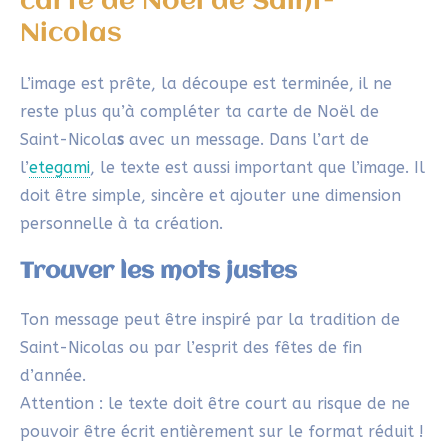
« Plein de lumière et de bonheur chez
vous »
« Un Noël plein de magie pour toi et tes
proches »
Une touche poétique
:
« Suis ton cœur »
« Toujours ce parfum d’épices… »
Écrire le message et signer la
carte de vœux
Laisse un espace autour de ton image pour intégrer
le texte. Pour un effet harmonieux :
Utilise un pinceau fin ou un stylo à
calligraphie pour tracer les lettres.