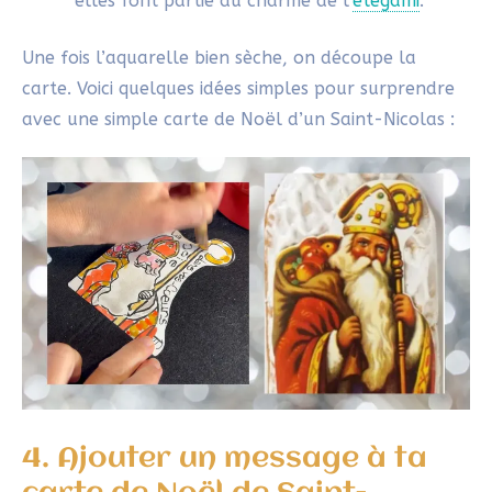
l’
etegami
, le texte est aussi important que l’image. Il
doit être simple, sincère et ajouter une dimension
personnelle à ta création.
Trouver les mots justes
Ton message peut être inspiré par la tradition de
Saint-Nicolas ou par l’esprit des fêtes de fin
d’année.
Attention : le texte doit être court au risque de ne
pouvoir être écrit entièrement sur le format réduit !
Voici quelques idées :
En lien avec Saint-Nicolas
:
« En joie avec Saint-Nicolas ! »
« Saint-Nicolas pense à toi »
Un message de Noël plus général
: