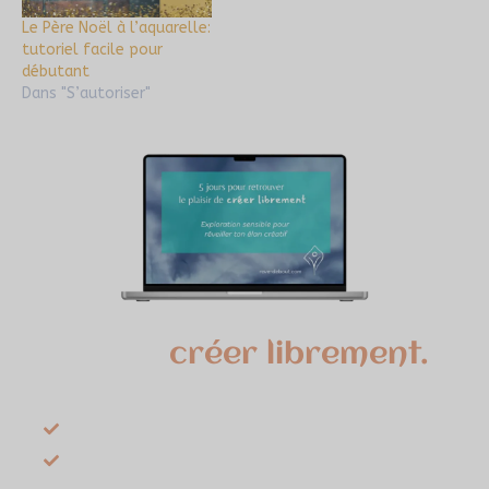
Le Père Noël à l’aquarelle:
tutoriel facile pour
débutant
Dans "S’autoriser"
5 jours pour retrouver le
plaisir de
créer librement.
Une expérience sensible pour réveiller ton
élan créatif en quelques minutes par jour.
Oser créer sans te demander si c’est « bien »
Poser des gestes simples et accessibles sans
te juger