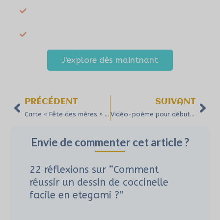
Laisser place à ton intuition et à l’imprévu
dans ta création
Reprendre confiance dans ta capacité
naturelle à créer
J'explore dès maintnant
Précédent
Sui
PRÉCÉDENT
SUIVANT
Carte « Fête des mères » : méthode facile pour un hommage poétique
Vidéo-poème pour débutants : guide pratique en 5 étapes simples
Envie de commenter cet article ?
22 réflexions sur “Comment
réussir un dessin de coccinelle
facile en etegami ?”