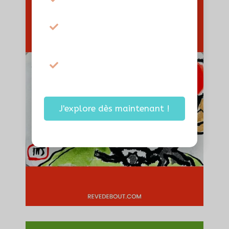
accessibles sans te juger
Laisser place à ton
intuition et à l’imprévu
dans ta création
Reprendre confiance dans
ta capacité naturelle à
créer
J'explore dès maintenant !