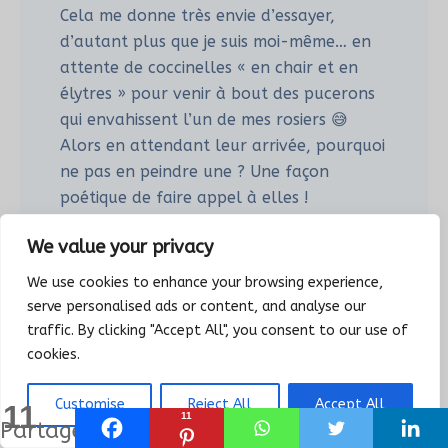
Cela me donne très envie d’essayer,
d’autant plus que je suis moi-même… en
attente de coccinelles « en chair et en
élytres » pour venir à bout des pucerons
qui envahissent l’un de mes rosiers 😅
Alors en attendant leur arrivée, pourquoi
ne pas en peindre une ? Une façon
poétique de faire appel à elles !
Merci pour cette inspiration pleine de
We value your privacy
douceur et de créativité 🎨
We use cookies to enhance your browsing experience,
Répondre
serve personalised ads or content, and analyse our
traffic. By clicking "Accept All", you consent to our use of
cookies.
SYLVIE
Customise
Reject All
Accept All
19/05/2025 À 14H58
11
11
Partages