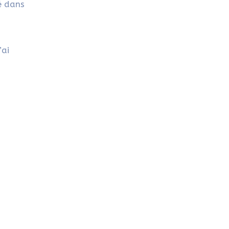
é dans
’ai