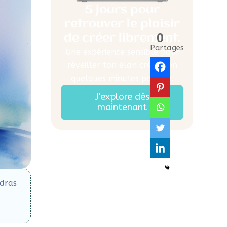
5 jours pour
retrouver le plaisir
0
de
créer librement.
Partages
Une expérience sensible pour
réveiller ton élan créatif en
quelques minutes par jour.
J'explore dès
maintenant
udras