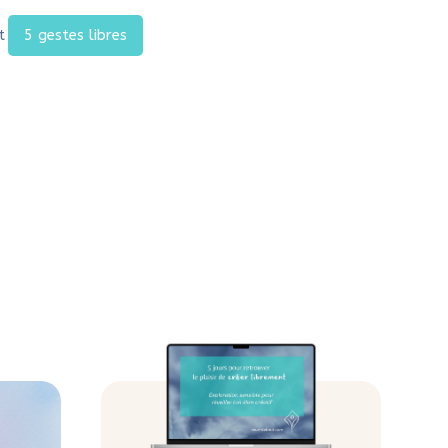
t
5 gestes libres
 tes résolutions