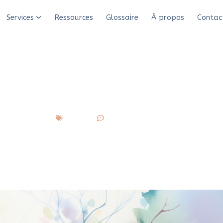
solutions pour plus de succès
Services
Ressources
Glossaire
À propos
Contac
tivité peut dynamiser
pour plus de succès
S’ancrer
3 commentaires