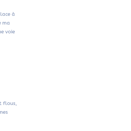
place à
ré ma
ne voie
 flous,
 mes