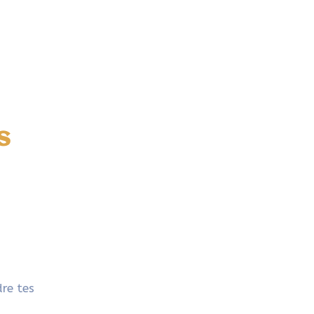
s
dre tes