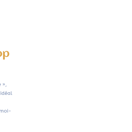
op
 »,
’idéal
.
 moi-