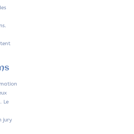
des
ns.
itent
ons
rmation
eux
. Le
 jury